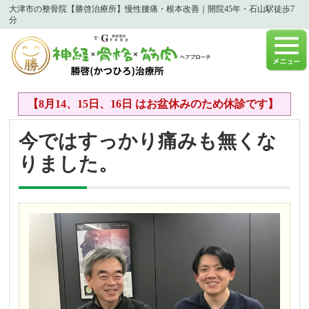
大津市の整骨院【勝啓治療所】慢性腰痛・根本改善｜開院45年・石山駅徒歩7
分
【8月14、15日、16日 はお盆休みのため休診です】
今ではすっかり痛みも無くな
りました。