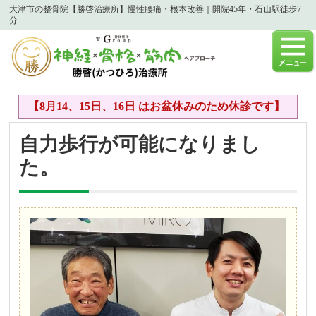
大津市の整骨院【勝啓治療所】慢性腰痛・根本改善｜開院45年・石山駅徒歩7
分
【8月14、15日、16日 はお盆休みのため休診です】
自力歩行が可能になりまし
た。