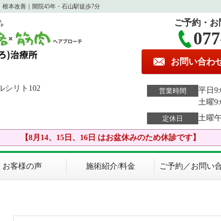
根本改善｜開院45年・石山駅徒歩7分
ご予約・お
077
お問い合わ
ルシリト102
平日9:0
営業時間
土曜9:
土曜
定休日
【8月14、15日、16日 はお盆休みのため休診です】
お客様の声
施術紹介/料金
ご予約／お問い