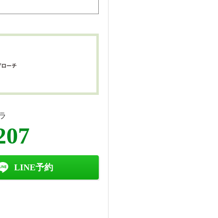
ラ
207
LINE予約