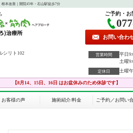
根本改善｜開院45年・石山駅徒歩7分
ご予約・お
077
お問い合わ
ルシリト102
平日9:0
営業時間
土曜9:
土曜
定休日
【8月14、15日、16日 はお盆休みのため休診です】
お客様の声
施術紹介/料金
ご予約／お問い