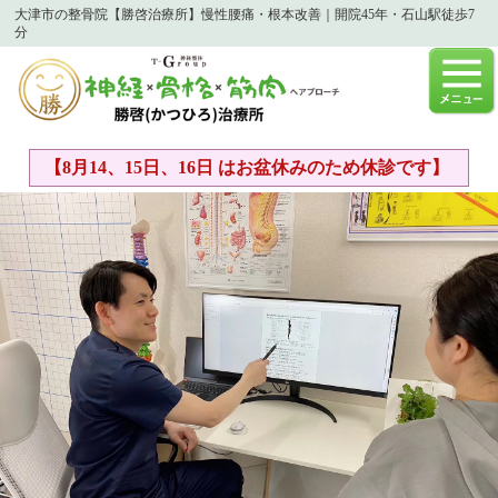
大津市の整骨院【勝啓治療所】慢性腰痛・根本改善｜開院45年・石山駅徒歩7
分
【8月14、15日、16日 はお盆休みのため休診です】