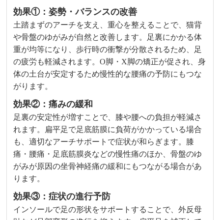
効果①：姿勢・バランスの改善
土踏まずのアーチを支え、重心を整えることで、猫背
や骨盤のゆがみが自然と改善します。足裏にかかる体
重が均等になり、歩行時の衝撃が分散されるため、足
の疲労も軽減されます。O脚・X脚の矯正が促され、身
体の土台が安定するため慢性的な腰痛の予防にもつな
がります。
効果②：痛みの緩和
足裏の安定性が増すことで、膝や腰への負担が軽減さ
れます。扁平足で足底筋膜に負荷がかかっている場合
も、適切なアーチサポートで症状が和らぎます。膝
痛・腰痛・足底筋膜炎などの慢性痛のほか、骨盤のゆ
がみが原因の坐骨神経痛の緩和にもつながる場合があ
ります。
効果③：症状の進行予防
インソールで足の形状をサポートすることで、外反母