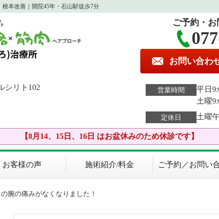
根本改善｜開院45年・石山駅徒歩7分
ご予約・お
077
お問い合わ
ルシリト102
平日9:0
営業時間
土曜9:
土曜
定休日
【8月14、15日、16日 はお盆休みのため休診です】
お客様の声
施術紹介/料金
ご予約／お問い
らの腕の痛みがなくなりました！