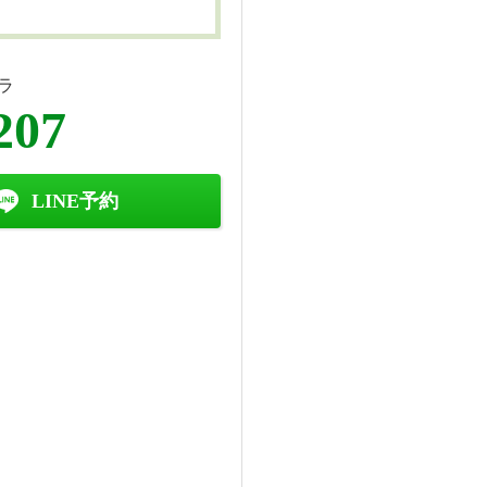
ラ
207
LINE予約