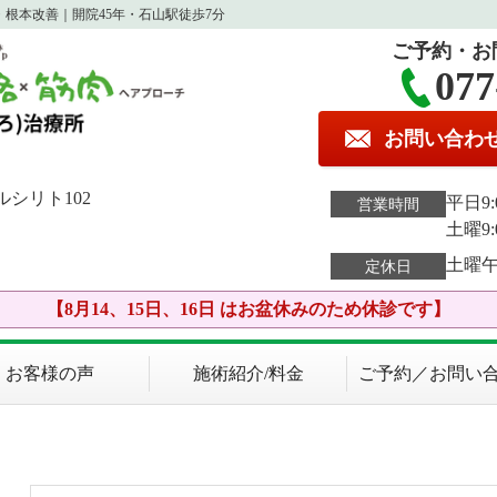
根本改善｜開院45年・石山駅徒歩7分
ご予約・お
077
お問い合わ
ルシリト102
平日9:0
営業時間
土曜9:
土曜
定休日
【8月14、15日、16日 はお盆休みのため休診です】
お客様の声
施術紹介/料金
ご予約／お問い