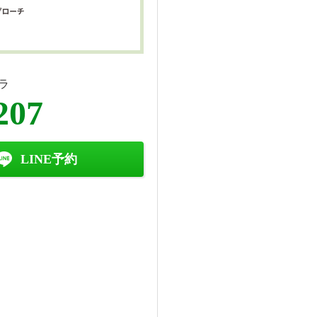
ラ
207
LINE予約